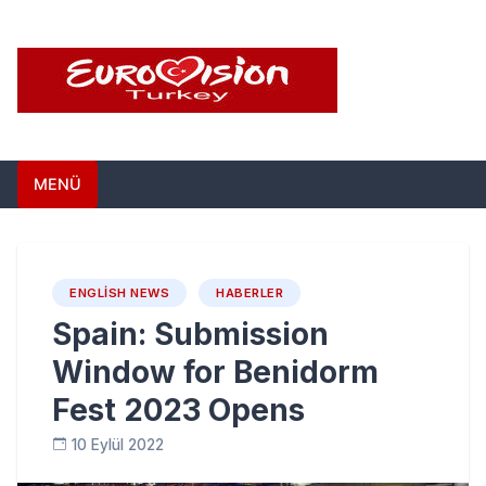
Skip
to
content
Eurovision Türkiye –
Türkiye'nin Eurovision Haber Sitesi
MENÜ
Türkiye'nin Eurovision
Haber Sitesi
ENGLISH NEWS
HABERLER
Spain: Submission
Window for Benidorm
Fest 2023 Opens
10 Eylül 2022