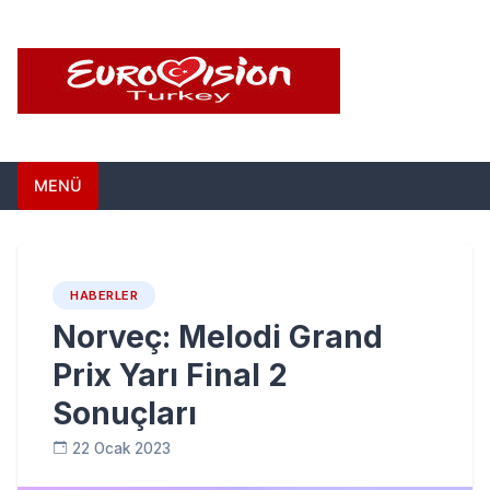
Skip
to
content
Eurovision Türkiye –
Türkiye'nin Eurovision Haber Sitesi
MENÜ
Türkiye'nin Eurovision
Haber Sitesi
HABERLER
Norveç: Melodi Grand
Prix Yarı Final 2
Sonuçları
22 Ocak 2023