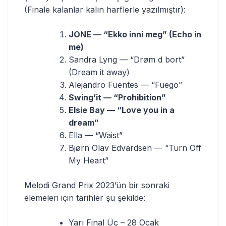
(Finale kalanlar kalın harflerle yazılmıştır):
JONE — “Ekko inni meg” (Echo in
me)
Sandra Lyng — “Drøm d bort”
(Dream it away)
Alejandro Fuentes — “Fuego”
Swing’it — “Prohibition”
Elsie Bay — “Love you in a
dream”
Ella — “Waist”
Bjørn Olav Edvardsen — “Turn Off
My Heart”
Melodi Grand Prix 2023’ün bir sonraki
elemeleri için tarihler şu şekilde:
Yarı Final Üç – 28 Ocak