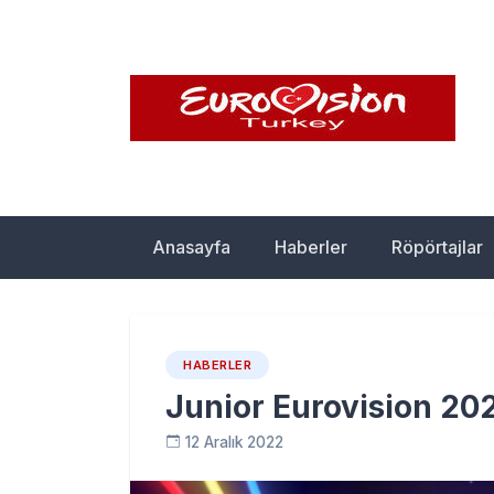
Skip
to
content
Eurovision Türkiy
Türkiye'nin Eurovision Haber Sitesi
Anasayfa
Haberler
Röpörtajlar
HABERLER
Junior Eurovision 2022
12 Aralık 2022