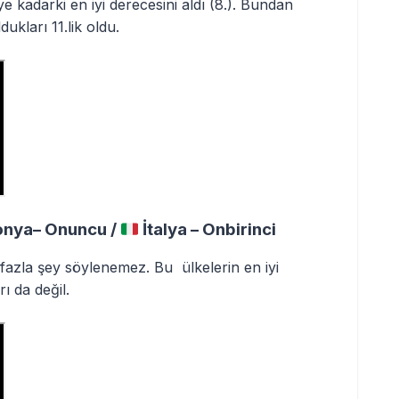
e kadarki en iyi derecesini aldı (8.). Bundan
ukları 11.lik oldu.
onya– Onuncu /
İtalya – Onbirinci
fazla şey söylenemez. Bu ülkelerin en iyi
ı da değil.