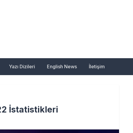
e – Türkiye'nin Eurovis
Yazı Dizileri
English News
İletişim
 İstatistikleri