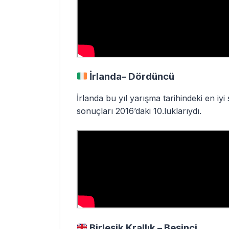
İrlanda– Dördüncü
İrlanda bu yıl yarışma tarihindeki en iy
sonuçları 2016’daki 10.luklarıydı.
Birleşik Krallık – Beşinci