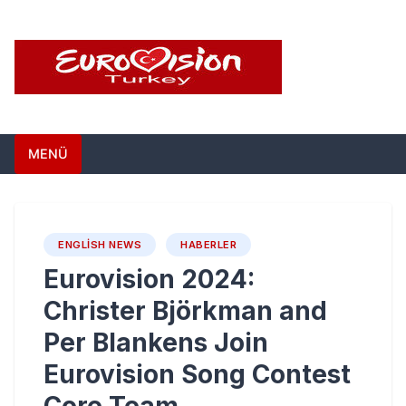
Skip
to
content
Eurovision Türkiye –
Türkiye'nin Eurovision Haber Sitesi
MENÜ
Türkiye'nin Eurovision
Haber Sitesi
ENGLISH NEWS
HABERLER
Eurovision 2024:
Christer Björkman and
Per Blankens Join
Eurovision Song Contest