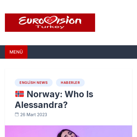
Skip
to
content
Eurovision Türkiye –
Türkiye'nin Eurovision Haber Sitesi
MENÜ
Türkiye'nin Eurovision
Haber Sitesi
ENGLISH NEWS
HABERLER
Norway: Who Is
Alessandra?
26 Mart 2023