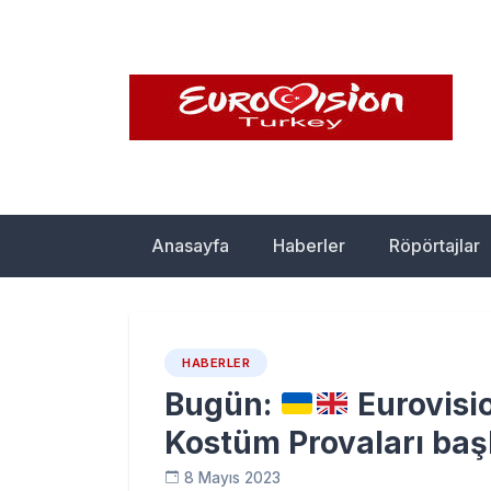
Skip
to
content
Eurovision Türkiy
Türkiye'nin Eurovision Haber Sitesi
Anasayfa
Haberler
Röpörtajlar
HABERLER
Bugün:
Eurovisio
Kostüm Provaları başl
8 Mayıs 2023