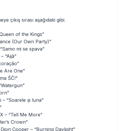
i
ye çıkış sırası aşağıdaki gibi:
Queen of the Kings”
Dance (Our Own Party)”
– “Samo mi se spava”
– “Aijā”
 coração”
We Are One”
ama ŠČ!”
 “Watergun”
corn”
– “Soarele și luna”
”
X – “Tell Me More”
ter’s Crown”
 Dion Cooper – “Burning Daylight”