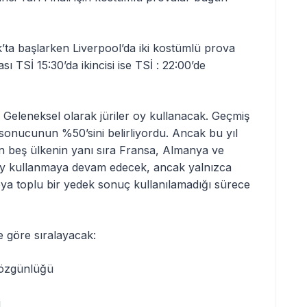
ık’ta başlarken Liverpool’da iki kostümlü prova
ı TSİ 15:30’da ikincisi ise TSİ : 22:00’de
Geleneksel olarak jüriler oy kullanacak. Geçmiş
 sonucunun %50’sini belirliyordu. Ancak bu yıl
n beş ülkenin yanı sıra Fransa, Almanya ve
rde oy kullanmaya devam edecek, ancak yalnızca
veya toplu bir yedek sonuç kullanılamadığı sürece
re göre sıralayacak:
 özgünlüğü
i