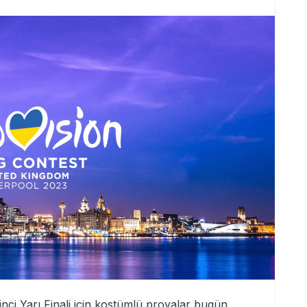
inci Yarı Finali için kostümlü provalar bugün