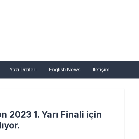
e – Türkiye'nin Eurovis
Yazı Dizileri
English News
İletişim
n 2023 1. Yarı Finali için
ıyor.