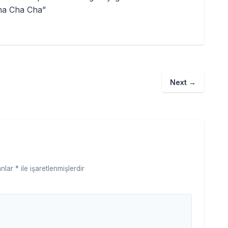
Cha Cha Cha”
Next
→
anlar
*
ile işaretlenmişlerdir