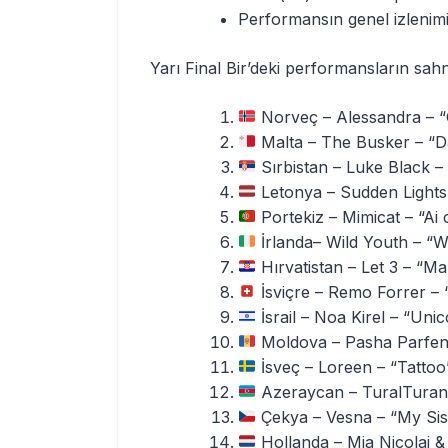
Performansın genel izlenim
Yarı Final Bir’deki performansların sahne
Norveç – Alessandra – “
Malta – The Busker – “
Sırbistan – Luke Black 
Letonya – Sudden Lights 
Portekiz – Mimicat – “Ai
İrlanda– Wild Youth – “
Hırvatistan – Let 3 – “M
İsviçre – Remo Forrer –
İsrail – Noa Kirel – “Uni
Moldova – Pasha Parfeni 
İsveç – Loreen – “Tattoo
Azeraycan – TuralTuran
Çekya – Vesna – “My Sis
Hollanda – Mia Nicolai &