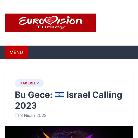
Skip
to
content
Eurovision Türkiye –
Türkiye'nin Eurovision Haber Sitesi
MENÜ
Türkiye'nin Eurovision
Haber Sitesi
HABERLER
Bu Gece:
Israel Calling
2023
3 Nisan 2023