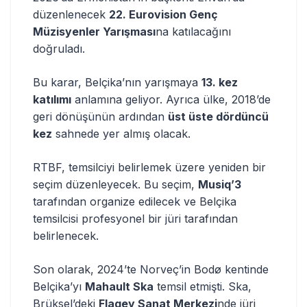
düzenlenecek
22. Eurovision Genç
Müzisyenler Yarışması
na katılacağını
doğruladı.
Bu karar, Belçika’nın yarışmaya
13. kez
katılımı
anlamına geliyor. Ayrıca ülke, 2018’de
geri dönüşünün ardından
üst üste dördüncü
kez
sahnede yer almış olacak.
RTBF, temsilciyi belirlemek üzere yeniden bir
seçim düzenleyecek. Bu seçim,
Musiq’3
tarafından organize edilecek ve Belçika
temsilcisi profesyonel bir jüri tarafından
belirlenecek.
Son olarak, 2024’te Norveç’in Bodø kentinde
Belçika’yı
Mahault Ska
temsil etmişti. Ska,
Brüksel’deki
Flagey Sanat Merkezi
nde jüri