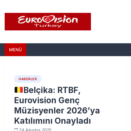
Skip
to
content
Eurovision Türkiye –
Türkiye'nin Eurovision Haber Sitesi
MENÜ
Türkiye'nin Eurovision
Haber Sitesi
HABERLER
Belçika: RTBF,
Eurovision Genç
Müzisyenler 2026’ya
Katılımını Onayladı
24 Ağustos 2025