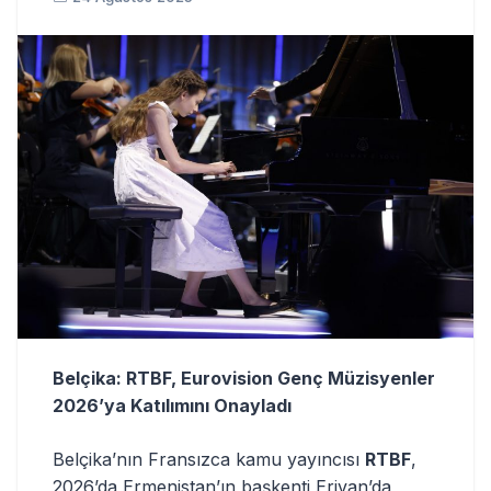
Belçika: RTBF, Eurovision Genç Müzisyenler
2026’ya Katılımını Onayladı
Belçika’nın Fransızca kamu yayıncısı
RTBF
,
2026’da Ermenistan’ın başkenti Erivan’da