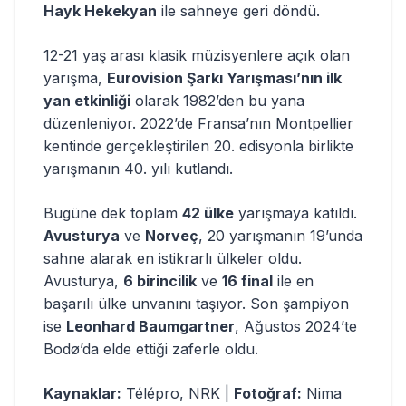
Hayk Hekekyan
ile sahneye geri döndü.
12-21 yaş arası klasik müzisyenlere açık olan
yarışma,
Eurovision Şarkı Yarışması’nın ilk
yan etkinliği
olarak 1982’den bu yana
düzenleniyor. 2022’de Fransa’nın Montpellier
kentinde gerçekleştirilen 20. edisyonla birlikte
yarışmanın 40. yılı kutlandı.
Bugüne dek toplam
42 ülke
yarışmaya katıldı.
Avusturya
ve
Norveç
, 20 yarışmanın 19’unda
sahne alarak en istikrarlı ülkeler oldu.
Avusturya,
6 birincilik
ve
16 final
ile en
başarılı ülke unvanını taşıyor. Son şampiyon
ise
Leonhard Baumgartner
, Ağustos 2024’te
Bodø’da elde ettiği zaferle oldu.
Kaynaklar:
Télépro, NRK |
Fotoğraf:
Nima