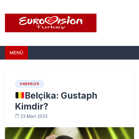
Skip
to
content
Eurovision Türkiye –
Türkiye'nin Eurovision Haber Sitesi
MENÜ
Türkiye'nin Eurovision
Haber Sitesi
HABERLER
Belçika: Gustaph
Kimdir?
23 Mart 2023