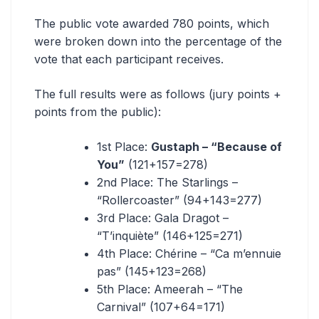
The public vote awarded 780 points, which
were broken down into the percentage of the
vote that each participant receives.
The full results were as follows (jury points +
points from the public):
1st Place:
Gustaph – “Because of
You”
(121+157=278)
2nd Place: The Starlings –
“Rollercoaster” (94+143=277)
3rd Place: Gala Dragot –
“T’inquiète” (146+125=271)
4th Place: Chérine – “Ca m’ennuie
pas” (145+123=268)
5th Place: Ameerah – “The
Carnival” (107+64=171)