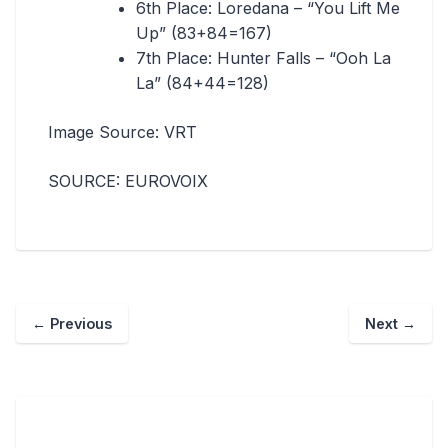
6th Place: Loredana – “You Lift Me
Up” (83+84=167)
7th Place: Hunter Falls – “Ooh La
La” (84+44=128)
Image Source: VRT
SOURCE: EUROVOIX
←
Previous
Next
→