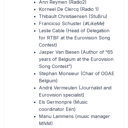
Ann Reymen (Radio2)
Korneel De Clercq (Radio 1)
Thibault Christiaensen (StuBru)
Francicso Schuster (
#LikeMe
)
Leslie Cable (Head of Delegation
for RTBF at the Eurovision Song
Contest)
Jasper Van Biesen (Author of “65
years of Belgium at the Eurovision
Song Contest”)
Stephan Monsieur (Chair of OGAE
Belgium)
André Vermeulen (Journalist and
Eurovision specialist)
Els Germonpré (Music
coordinator Eén)
Manu Lammens (music manager
MNM)